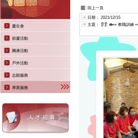
回上一頁
日期：
2021/12/15
主題：
👂👂 👄👀 教職訓練 👀
慶生會
節慶活動
團康活動
戶外活動
志願服務
專業服務