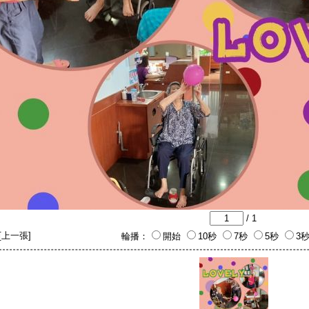
/ 1
[
上一張
]
輪播：
開始
10秒
7秒
5秒
3