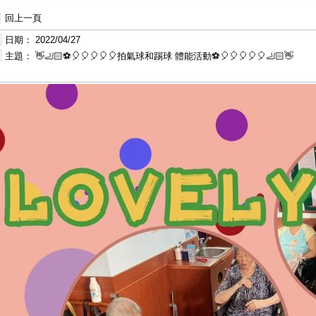
回上一頁
日期：
2022/04/27
主題：
👋🦶🏻⚽️🎈🎈🎈🎈🎈拍氣球和踢球 體能活動⚽️🎈🎈🎈🎈🎈🦶🏻👋