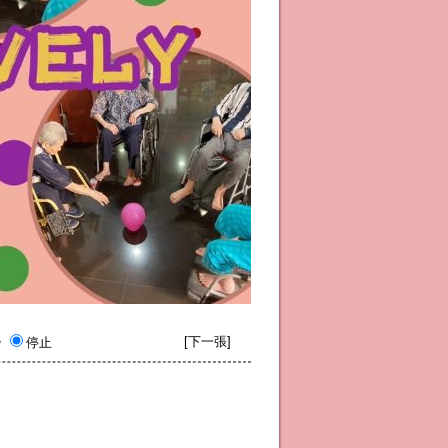
[
下一張
]
秒
停止