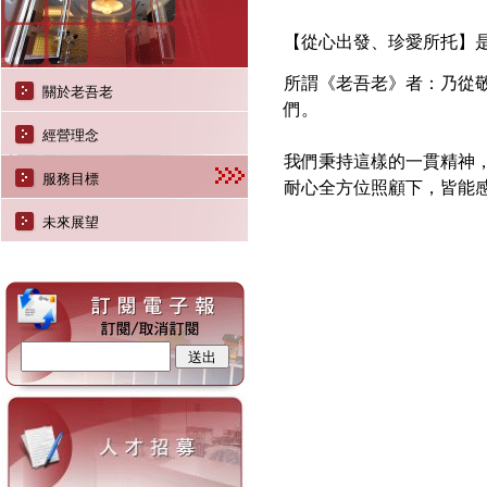
【從心出發、珍愛所托】
所謂《老吾老》者：乃從
關於老吾老
們。
經營理念
我們秉持這樣的一貫精神
服務目標
耐心全方位照顧下，皆能
未來展望