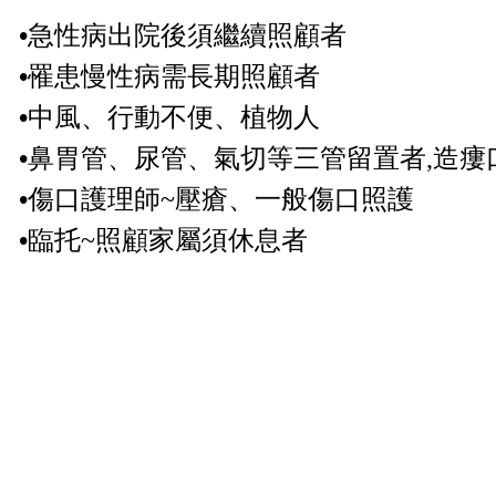
•
急性病出院後須繼續照顧者
•
罹患慢性病需長期照顧者
•
中風、行動不便、植物人
•
鼻胃管、尿管、氣切等三管留置者
,
造瘻
•
傷口護理師
~
壓瘡、一般傷口照護
•
臨托
~
照顧家屬須休息者